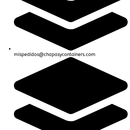
mispedidos@chapasycontainers.com