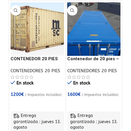
CONTENEDOR 20 PIES
Contenedor de 20 pies –
USADO
Tapa abierta
CONTENEDORES 20 PIES
CONTENEDORES 20 PIES
En stock
En stock
1200
€
1600
€
( Impuestos Incluidos)
( Impuestos Incluidos)
Entrega
Entrega
garantizada : jueves 13.
garantizada : jueves 13.
agosto
agosto