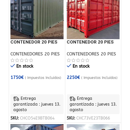
CONTENEDOR 20 PIES
CONTENEDOR 20 PIES
NUEVO
NUEVO PUERTA
CONTENEDORES 20 PIES
CONTENEDORES 20 PIES
LATERAL
En stock
En stock
1750
€
2250
€
( Impuestos Incluidos)
( Impuestos Incluidos)
Entrega
Entrega
garantizada : jueves 13.
garantizada : jueves 13.
agosto
agosto
SKU:
CHCO54E9BTB064
SKU:
CHC73VE23TB066