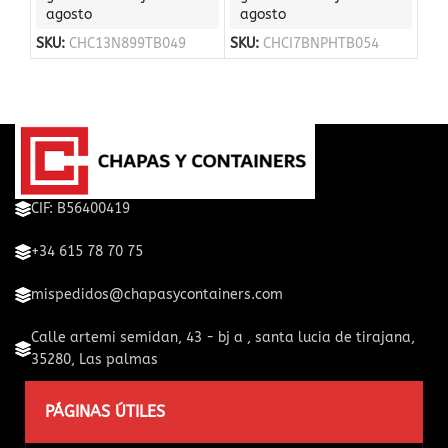
agosto
agosto
SKU:
CHC13N899TB049
SKU:
CHCI7BNPHTB054
CIF: B56400419
+34 615 78 70 75
mispedidos@chapasycontainers.com
Calle artemi semidan, 43 - bj a , santa lucia de tirajana,
35280, Las palmas
PÁGINAS ÚTILES