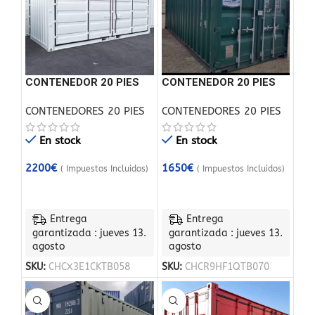
CONTENEDOR 20 PIES
CONTENEDOR 20 PIES
DE ACCESO LATERAL
NUEVO
CONTENEDORES 20 PIES
CONTENEDORES 20 PIES
ABIERTO/
En stock
En stock
2200
€
1650
€
( Impuestos Incluidos)
( Impuestos Incluidos)
Entrega
Entrega
garantizada : jueves 13.
garantizada : jueves 13.
agosto
agosto
SKU:
CHCX3E1CKTB058
SKU:
CHCR9HF1QTB070