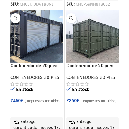
SKU:
CHC1UIUDVTB061
SKU:
CHCPS9NH8TB052
Contenedor de 20 pies
Contenedor de 20 pies
con 2 puertas enrollables
con acceso lateral
CONTENEDORES 20 PIES
CONTENEDORES 20 PIES
completo
En stock
En stock
2460
€
2250
€
( Impuestos Incluidos)
( Impuestos Incluidos)
Entrega
Entrega
garantizada : jueves 13.
garantizada : jueves 13.