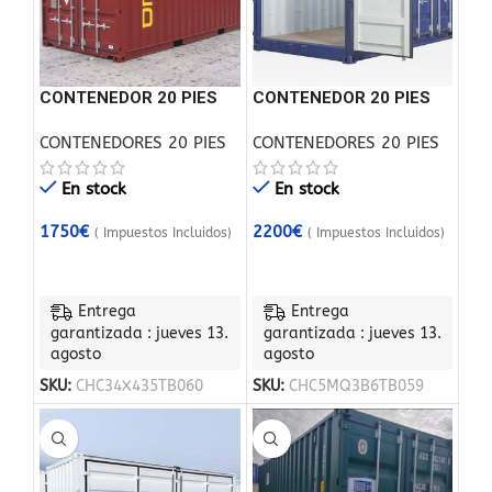
CONTENEDOR 20 PIES
CONTENEDOR 20 PIES
ACCESO LATERAL
CONTENEDORES 20 PIES
CONTENEDORES 20 PIES
ABIERTO
En stock
En stock
1750
€
2200
€
( Impuestos Incluidos)
( Impuestos Incluidos)
Entrega
Entrega
garantizada : jueves 13.
garantizada : jueves 13.
agosto
agosto
SKU:
CHC34X435TB060
SKU:
CHC5MQ3B6TB059