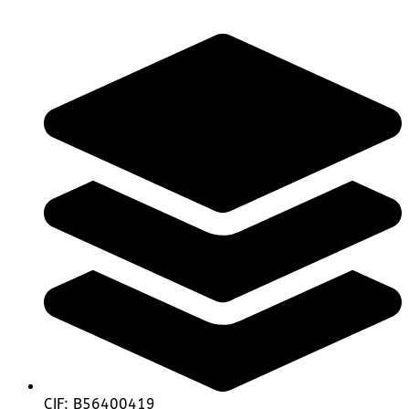
CIF: B56400419