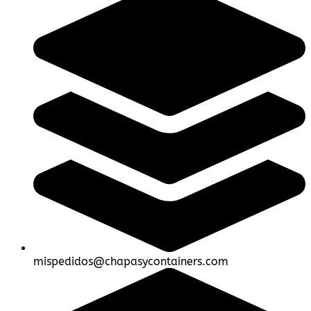
mispedidos@chapasycontainers.com