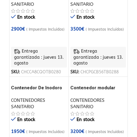
SANITARIO
SANITARIO
En stock
En stock
2900
€
3500
€
( Impuestos Incluidos)
( Impuestos Incluidos)
Entrega
Entrega
garantizada : jueves 13.
garantizada : jueves 13.
agosto
agosto
SKU:
CHCCA8CQOTB0280
SKU:
CHCPGCB56TB0288
Contenedor De Inodoro
Contenedor modular
Con Tanque De
6058 mm x 4876 mm
CONTENEDORES
CONTENEDORES
Retención, Caja De
SANITARIO
SANITARIO
Inodoro, Tanque
Sanitario
En stock
En stock
1950
€
3200
€
( Impuestos Incluidos)
( Impuestos Incluidos)