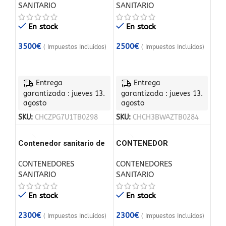
SANITARIO
SANITARIO
En stock
En stock
3500
€
2500
€
( Impuestos Incluidos)
( Impuestos Incluidos)
Entrega
Entrega
garantizada : jueves 13.
garantizada : jueves 13.
agosto
agosto
SKU:
CHCZPG7U1TB0298
SKU:
CHCH3BWAZTB0284
Contenedor sanitario de
CONTENEDOR
3m x 3m
SANITARIO DE 6,00 x
CONTENEDORES
CONTENEDORES
2,44 M CON 5
SANITARIO
SANITARIO
SANITARIOS
En stock
En stock
2300
€
2300
€
( Impuestos Incluidos)
( Impuestos Incluidos)