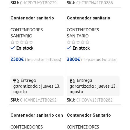
SKU:
CHCPD7UYYTB0279
SKU:
CHC3R7N42TB0286
Contenedor sanitario
Contenedor sanitario
4x2m WC doble con
6,00 m x 2,40 m CE
CONTENEDORES
CONTENEDORES
duchas
SANITARIO
SANITARIO
En stock
En stock
2500
€
3800
€
( Impuestos Incluidos)
( Impuestos Incluidos)
Entrega
Entrega
garantizada : jueves 13.
garantizada : jueves 13.
agosto
agosto
SKU:
CHCANE1Y2TB0292
SKU:
CHCOV413JTB0282
Contenedor sanitario con
Contenedor Sanitario
3 cabinas
con WC Ducha y Urinario
CONTENEDORES
CONTENEDORES