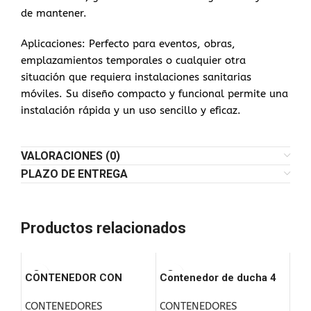
de mantener.
Aplicaciones: Perfecto para eventos, obras,
emplazamientos temporales o cualquier otra
situación que requiera instalaciones sanitarias
móviles. Su diseño compacto y funcional permite una
instalación rápida y un uso sencillo y eficaz.
VALORACIONES (0)
PLAZO DE ENTREGA
Productos relacionados
CONTENEDOR CON
Contenedor de ducha 4
DUCHAS (DIM. 6.00 X
metros x 2 metros
CONTENEDORES
CONTENEDORES
2.40 M)