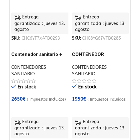
Entrega
Entrega
garantizada : jueves 13.
garantizada : jueves 13.
agosto
agosto
SKU:
CHC6YF7XATB0293
SKU:
CHC8YG67VTB0285
Contenedor sanitario +
CONTENEDOR
WC + ducha + cisterna
SANITARIO 2,00 x 2,00 M
CONTENEDORES
CONTENEDORES
CON INODORO Y
SANITARIO
SANITARIO
URINARIO
En stock
En stock
2650
€
1950
€
( Impuestos Incluidos)
( Impuestos Incluidos)
Entrega
Entrega
garantizada : jueves 13.
garantizada : jueves 13.
agosto
agosto