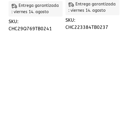
Entrega garantizada
Entrega garantizada
: viernes 14. agosto
: viernes 14. agosto
SKU:
SKU:
CHC223384TB0237
CHC29Q769TB0241
CIF: B56400419
+34 615 78 70 75
mispedidos@chapasycontainers.com
Calle artemi semidan, 43 - bj a , santa lucia de
tirajana, 35280, Las palmas
Páginas útiles
POLÍTICA DE COOKIES
POLÍTICA DE ENTREGA
PREGUNTAS MÁS FRECUENTES
DEVOLUCIONES Y REMBOLSOS
POLÍTICA DE PRIVACIDAD
INFORMACION