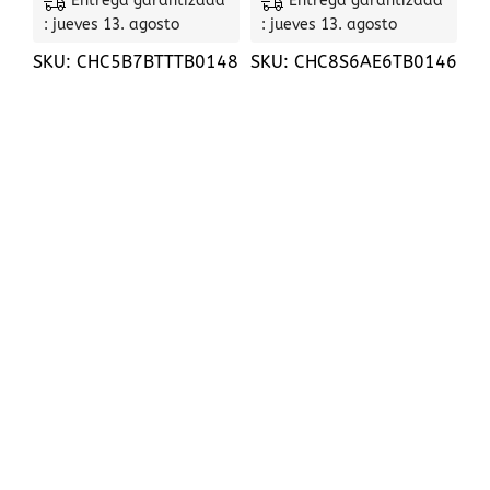
Entrega garantizada
Entrega garantizada
: jueves 13. agosto
: jueves 13. agosto
SKU:
CHC5B7BTTTB0148
SKU:
CHC8S6AE6TB0146
CIF: B56400419
+34 615 78 70 75
mispedidos@chapasycontainers.com
Calle artemi semidan, 43 - bj a , santa lucia de
tirajana, 35280, Las palmas
Páginas útiles
POLÍTICA DE COOKIES
POLÍTICA DE ENTREGA
PREGUNTAS MÁS FRECUENTES
DEVOLUCIONES Y REMBOLSOS
POLÍTICA DE PRIVACIDAD
INFORMACION
NUESTRO COMPROMISO
INFORMACIÓN JURÍDICA