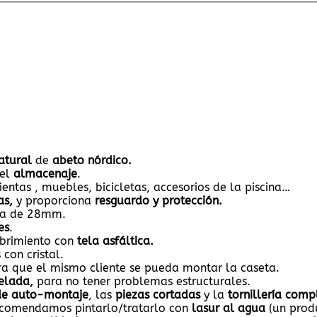
atural
de
abeto nórdico.
 el
almacenaje
.
ntas , muebles, bicicletas, accesorios de la piscina…
as,
y proporciona
resguardo y
protección.
da de 28mm.
es
.
brimiento con
tela asfáltica.
 con cristal.
ara que el mismo cliente se pueda montar la caseta.
velada,
para no tener problemas estructurales.
e auto-montaje
, las
piezas cortadas
y la
tornillería comp
recomendamos pintarlo/tratarlo con
lasur al agua
(un prod