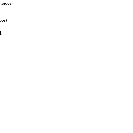
luidos)
dos)
²