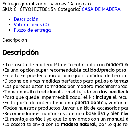
Entrega garantizada : viernes 14. agosto
SKU:
CHCTYO1ECTB0154
Categoría:
CASA DE MADERA
Descripción
Valoraciones (0)
Plazo de entrega
Descripción
Descripción
• La Caseta de madera Pila
esta fabricada con
madera n
•Es una opción super recomendable
calidad/precio
para
•En ella se pueden guardar una gran cantidad de herramie
•Dispone de unas medidas perfectas para
patios o terraz
•Las paredes están formadas por madera machihembra
•Tiene un
estilo tradicional
con el tejado en
dos pendient
•Para que quede impermeabilizada, el kit
incluye
el recu
•En la parte delantera tiene una
puerta doble
y ventanas
•Todos nuestros productos llevan un kit de accesorios p
•Recomendamos montarla sobre una
base lisa
y
bien ni
•El montaje es
fácil
ya que la enviamos con un
manual d
•La caseta se envía con la
madera natural
, por lo que 