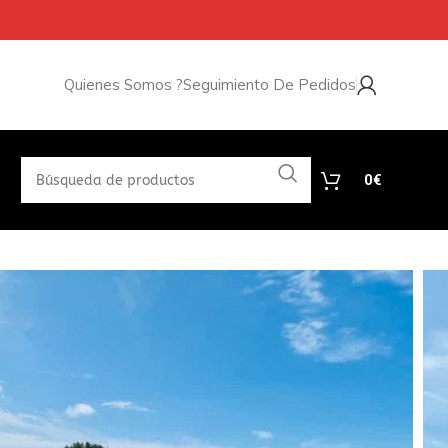
Quienes Somos ?
Seguimiento De Pedidos
0
€
ENEDOR DE 20 PIES
uidos)
 portátiles construidas con contenedor marítimo de una