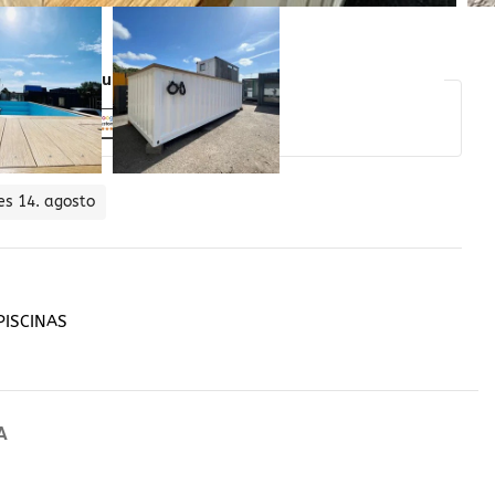
idad del producto garantizada !
es 14. agosto
PISCINAS
A