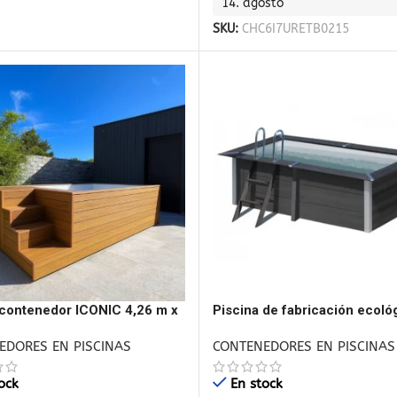
14. agosto
SKU:
CHC6I7URETB0215
 contenedor ICONIC 4,26 m x
Piscina de fabricación ecoló
x 1,365 m
EDORES EN PISCINAS
CONTENEDORES EN PISCINAS
ock
En stock