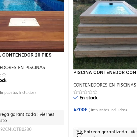
A CONTENEDOR 20 PIES
GIO
EDORES EN PISCINAS
PISCINA CONTENEDOR CON
REVESTIMIENTO DE MADER
ock
CONTENEDORES EN PISCINAS
 Impuestos Incluidos)
En stock
 AL CARRITO
4200
€
( Impuestos Incluidos)
rega garantizada : viernes
AÑADIR AL CARRITO
osto
C92CMLOTB0230
Entrega garantizada : vie