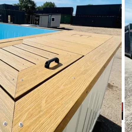
nedor están disponibles en longitudes de 6m/20ft, 9m/30ft
y muy fáciles de instalar. La piscina contenedor está
ionalmente con cualquier piscina enterrada, pero su
ve la propia piscina en un contenedor de transporte en
Podemos personalizar y acabar su piscina según sus
nalmente el color exterior, la cubierta, el diseño del
 más. Este modelo de piscina contenedor 6M Sport & Spa
al en cualquier entorno! Esta piscina sobre suelo
para su envío inmediato. Esta magnífica piscina
cificaciones de Sport & Spa, tiene un chorro de natación
! Su magnífico diseño y su piscina azul pálido quedarán
AÑADIR AL CARRITO
COMPRAR AHORA