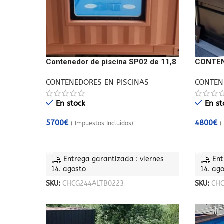
Contenedor de piscina SP02 de 11,8
CONTEN
m con revestimiento de fibra de
CONTENEDORES EN PISCINAS
CONTEN
vidrio
En stock
En st
5700
€
4800
€
( Impuestos Incluidos)
(
AÑADIR AL CARRITO
AÑADIR
Entrega garantizada : viernes
Ent
14. agosto
14. ag
SKU:
CHCG244ALTB0223
SKU:
CHC