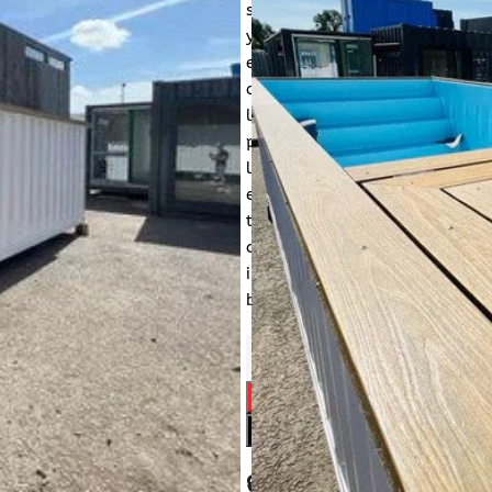
solo viaje. Las piscinas conte
y 12m/ 40ft. Son 100% móviles 
estrechamente relacionada func
diseño único y elegante envuel
lugar de en uno de hormigón. 
preferencias. Puede elegir perso
liner, la iluminación y mucho
en blanco glaciar quedará geni
totalmente portátil está lista 
contenedor cumple con las espe
incorporado y mide 6M de largo
bien en cualquier jardín.
🔒 Pago seguro y protegido