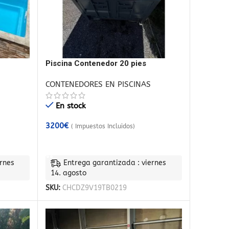
Piscina Contenedor 20 pies
CONTENEDORES EN PISCINAS
En stock
3200
€
( Impuestos Incluidos)
AÑADIR AL CARRITO
rnes
Entrega garantizada : viernes
14. agosto
SKU:
CHCDZ9V19TB0219