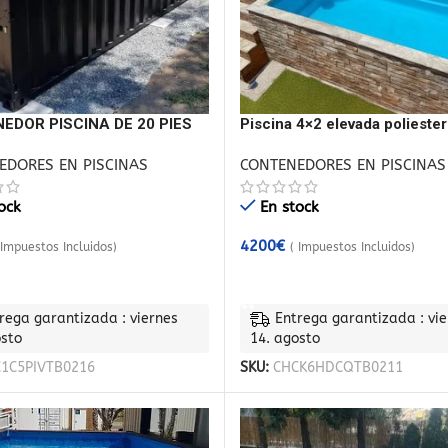
EDOR PISCINA DE 20 PIES
Piscina 4×2 elevada poliester
prefabricada Candela
EDORES EN PISCINAS
CONTENEDORES EN PISCINAS
ock
En stock
4200
€
 Impuestos Incluidos)
( Impuestos Incluidos)
 AL CARRITO
AÑADIR AL CARRITO
rega garantizada : viernes
Entrega garantizada : vie
osto
14. agosto
1C5PIVTB0216
SKU:
CHCK6HDCQTB0211