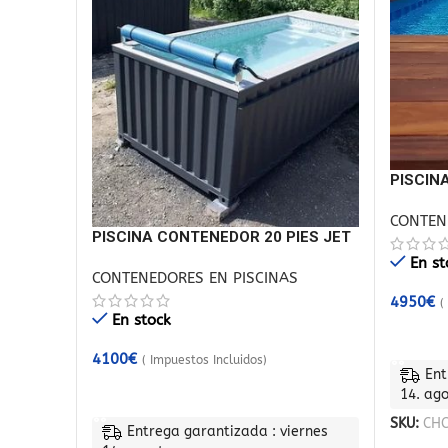
PISCIN
PRIVILE
CONTEN
PISCINA CONTENEDOR 20 PIES JET
DE NATACIÓN
En st
CONTENEDORES EN PISCINAS
4950
€
(
En stock
AÑADIR
4100
€
( Impuestos Incluidos)
Ent
AÑADIR AL CARRITO
14. ag
SKU:
CH
Entrega garantizada : viernes