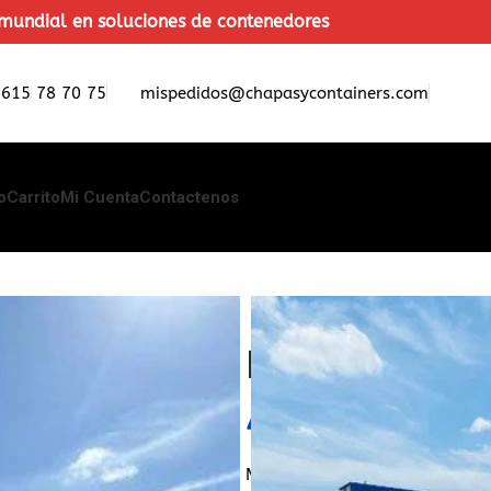
mundial en soluciones de contenedores
 615 78 70 75
mispedidos@chapasycontainers.com
o
Carrito
Mi Cuenta
Contactenos
PISCINA CONT
4200
€
( Impuestos Incl
Magníficas piscinas totalmente