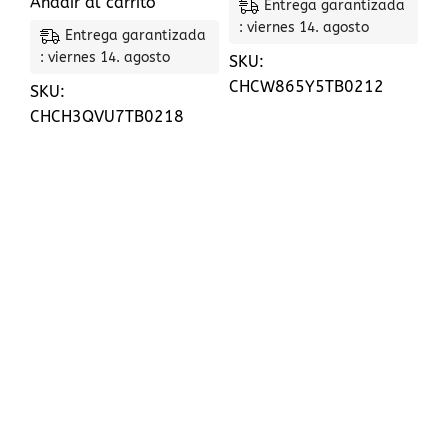
Añadir al carrito
Entrega garantizada
: viernes 14. agosto
Entrega garantizada
: viernes 14. agosto
SKU:
CHCW865Y5TB0212
SKU:
CHCH3QVU7TB0218
CIF: B56400419
+34 615 78 70 75
mispedidos@chapasycontainers.com
Calle artemi semidan, 43 - bj a , santa lucia de
tirajana, 35280, Las palmas
Páginas útiles
POLÍTICA DE COOKIES
POLÍTICA DE ENTREGA
PREGUNTAS MÁS FRECUENTES
DEVOLUCIONES Y REMBOLSOS
POLÍTICA DE PRIVACIDAD