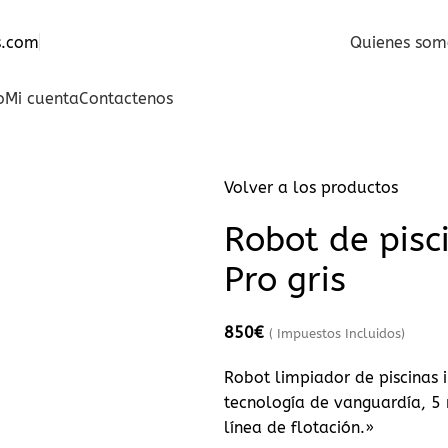
 en soluciones de contenedores
s.com
Quienes som
o
Mi cuenta
Contactenos
Volver a los productos
Robot de pisc
Pro gris
850
€
( Impuestos Incluidos)
Robot limpiador de piscinas 
tecnología de vanguardía, 5
línea de flotación.»