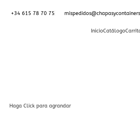
Entrega y descarga en toda Europa - Referencia mundial
+34 615 78 70 75
mispedidos@chapasycontainer
CATEGORIAS
Inicio
Catálogo
Carrit
Haga Click para agrandar