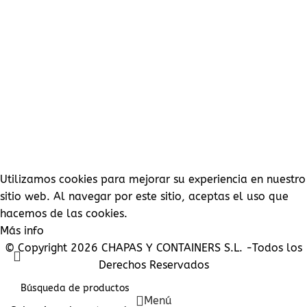
POLÍTICA DE COOKIES
POLÍTICA DE ENTREGA
PREGUNTAS MÁS FRECUENTES
DEVOLUCIONES Y REMBOLSOS
POLÍTICA DE PRIVACIDAD
INFORMACION
NUESTRO COMPROMISO
INFORMACIÓN JURÍDICA
INFORMACIÓN SOBRE EL PAGO
CONDICIONES GENERALES DE VENTA
PROTECCION DE DATOS
CONTACTE CON NOSOTROS
SU CUENTA
PEDIDOS
DIRECCIONES
DETALLES DE LA CUENTA
LISTA DE DESEOS
CONTRASEÑA PERDIDA
Utilizamos cookies para mejorar su experiencia en nuestro
sitio web. Al navegar por este sitio, aceptas el uso que
hacemos de las cookies.
Más info
Aceptar
© Copyright 2026 CHAPAS Y CONTAINERS S.L. -Todos los
Derechos Reservados
Menú