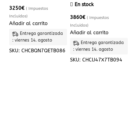
En stock
3250
€
( Impuestos
Incluidos)
3860
€
( Impuestos
Añadir al carrito
Incluidos)
Añadir al carrito
Entrega garantizada
: viernes 14. agosto
Entrega garantizada
: viernes 14. agosto
SKU:
CHCBQN7QETB086
SKU:
CHCIJ47X7TB094
CIF: B56400419
+34 615 78 70 75
mispedidos@chapasycontainers.com
Calle artemi semidan, 43 - bj a , santa lucia de
tirajana, 35280, Las palmas
Páginas útiles