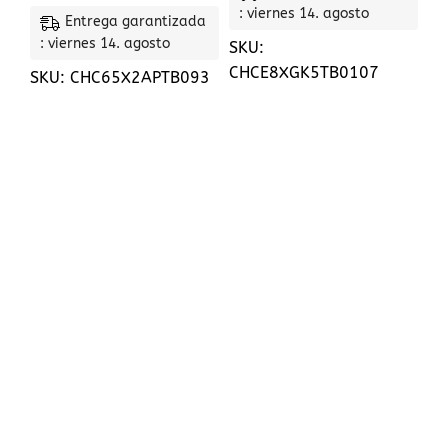
: viernes 14. agosto
Entrega garantizada
: viernes 14. agosto
SKU:
CHCE8XGK5TB0107
SKU:
CHC65X2APTB093
CIF: B56400419
+34 615 78 70 75
mispedidos@chapasycontainers.com
Calle artemi semidan, 43 - bj a , santa lucia de
tirajana, 35280, Las palmas
Páginas útiles
Política de cookies
Política de entrega