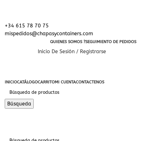
Entrega y descarga en toda Europa - Referencia
mundial en soluciones de contenedores
+34 615 78 70 75
mispedidos@chapasycontainers.com
QUIENES SOMOS ?
SEGUIMIENTO DE PEDIDOS
Inicio De Sesión / Registrarse
CATEGORIAS
INICIO
CATÁLOGO
CARRITO
MI CUENTA
CONTACTENOS
Búsqueda
0
€