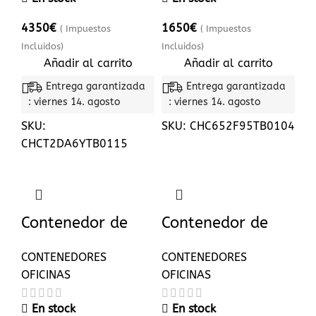
4350
€
1650
€
( Impuestos
( Impuestos
Incluidos)
Incluidos)
Añadir al carrito
Añadir al carrito
Entrega garantizada
Entrega garantizada
: viernes 14. agosto
: viernes 14. agosto
SKU:
SKU:
CHC652F95TB0104
CHCT2DA6YTB0115
Contenedor de
Contenedor de
oficina de 5×2.20
oficina de 6,00 x
CONTENEDORES
CONTENEDORES
con sanitarios
2,40 m con
OFICINAS
OFICINAS
inodoro, ducha y
cocina americana
En stock
En stock