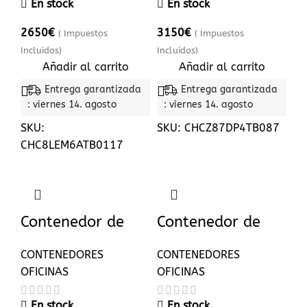
En stock
En stock
2650
€
3150
€
( Impuestos
( Impuestos
Incluidos)
Incluidos)
Añadir al carrito
Añadir al carrito
Entrega garantizada
Entrega garantizada
: viernes 14. agosto
: viernes 14. agosto
SKU:
SKU:
CHCZ87DP4TB087
CHC8LEM6ATB0117
Contenedor de
Contenedor de
oficina 6 x 2,40m
oficina de 10 pies
CONTENEDORES
CONTENEDORES
con paneles
OFICINAS
OFICINAS
sándwich
En stock
En stock