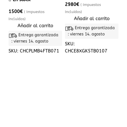
2980
€
( Impuestos
1500
€
( Impuestos
Incluidos)
Añadir al carrito
Incluidos)
Añadir al carrito
Entrega garantizada
: viernes 14. agosto
Entrega garantizada
: viernes 14. agosto
SKU:
SKU:
CHCPLMB4FTB071
CHCE8XGK5TB0107
CIF: B56400419
+34 615 78 70 75
mispedidos@chapasycontainers.com
Calle artemi semidan, 43 - bj a , santa lucia de
tirajana, 35280, Las palmas