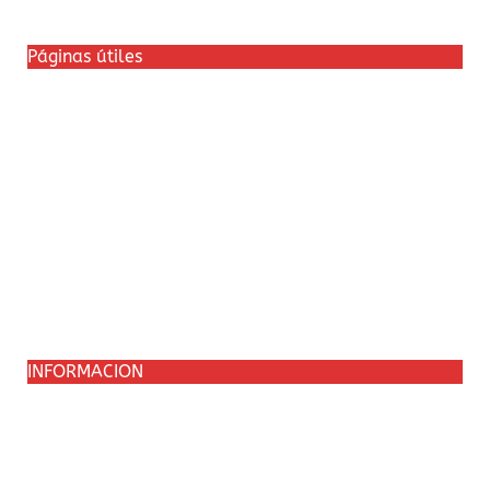
Páginas útiles
Política de cookies
Política de entrega
Preguntas más frecuentes
Devoluciones y Rembolsos
Política de Privacidad
INFORMACION
Nuestro compromiso
Información jurídica