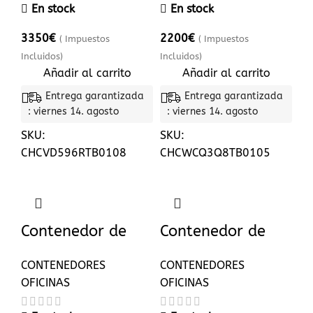
En stock
En stock
3350
€
2200
€
( Impuestos
( Impuestos
Incluidos)
Incluidos)
Añadir al carrito
Añadir al carrito
Entrega garantizada
Entrega garantizada
: viernes 14. agosto
: viernes 14. agosto
SKU:
SKU:
CHCVD596RTB0108
CHCWCQ3Q8TB0105
Contenedor de
Contenedor de
oficina 4,00 m x
oficina 6 x 2,40 m
CONTENEDORES
CONTENEDORES
2,20 m
OFICINAS
OFICINAS