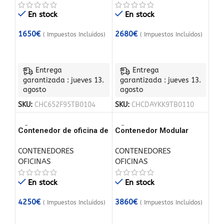
En stock
En stock
1650
€
2680
€
( Impuestos Incluidos)
( Impuestos Incluidos)
Entrega
Entrega
garantizada : jueves 13.
garantizada : jueves 13.
agosto
agosto
SKU:
CHC652F95TB0104
SKU:
CHCDAYKK9TB0110
Contenedor de oficina de
Contenedor Modular
6,00 x 2,40 m con
Premium – Ideal para
CONTENEDORES
CONTENEDORES
inodoro, ducha y cocina
Negocios
OFICINAS
OFICINAS
americana
En stock
En stock
4250
€
3860
€
( Impuestos Incluidos)
( Impuestos Incluidos)