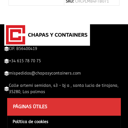
SKU:
CHCPLMB4FTB071
CIF: B56400419
+34 615 78 70 75
mispedidos@chapasycontainers.com
Calle artemi semidan, 43 - bj a , santa lucia de tirajana,
35280, Las palmas
PÁGINAS ÚTILES
Política de cookies