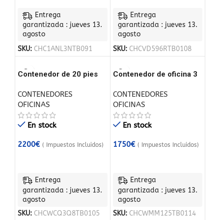
Entrega
Entrega
garantizada : jueves 13.
garantizada : jueves 13.
agosto
agosto
SKU:
CHC1ANL3NTB091
SKU:
CHCVD596RTB0108
Contenedor de 20 pies
Contenedor de oficina 3
modificado como oficina
x 2 metros
CONTENEDORES
CONTENEDORES
(usado)
OFICINAS
OFICINAS
En stock
En stock
2200
€
1750
€
( Impuestos Incluidos)
( Impuestos Incluidos)
Entrega
Entrega
garantizada : jueves 13.
garantizada : jueves 13.
agosto
agosto
SKU:
CHCWCQ3Q8TB0105
SKU:
CHCWMM125TB0114