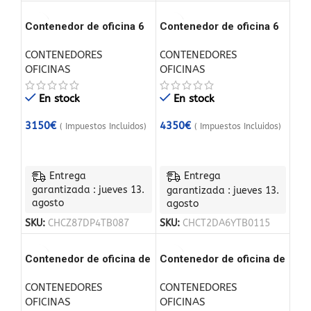
Contenedor de oficina 6
Contenedor de oficina 6
x 2,40 m
x 2,40m
CONTENEDORES
CONTENEDORES
OFICINAS
OFICINAS
En stock
En stock
3150
€
4350
€
( Impuestos Incluidos)
( Impuestos Incluidos)
Entrega
Entrega
garantizada : jueves 13.
garantizada : jueves 13.
agosto
agosto
SKU:
CHCZ87DP4TB087
SKU:
CHCT2DA6YTB0115
Contenedor de oficina de
Contenedor de oficina de
10 pies con paneles
5×2.20 con sanitarios
CONTENEDORES
CONTENEDORES
sándwich
OFICINAS
OFICINAS