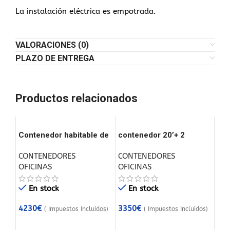
La instalación eléctrica es empotrada.
VALORACIONES (0)
PLAZO DE ENTREGA
Productos relacionados
Contenedor habitable de
contenedor 20’+ 2
8m x 3m
Ventanas + 1 Puerta
CONTENEDORES
CONTENEDORES
Nuevo
OFICINAS
OFICINAS
En stock
En stock
4230
€
3350
€
( Impuestos Incluidos)
( Impuestos Incluidos)